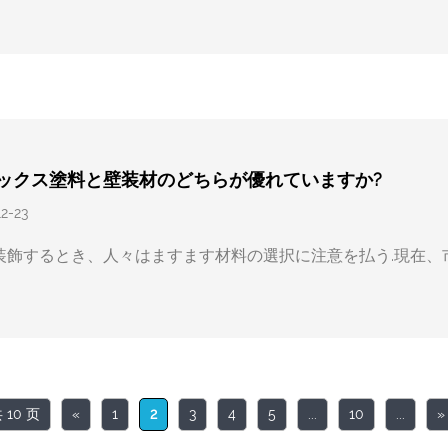
ックス塗料と壁装材のどちらが優れていますか?
12-23
装飾するとき、人々はますます材料の選択に注意を払う.現在
 10 页
«
1
2
3
4
5
...
10
...
»