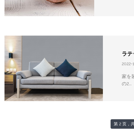
ラテ
2022-
家を
の2...
第 2 页，共