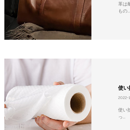
革は
もの..
使い
2022-
使い
っ...