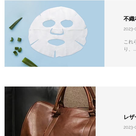
不織
2023-
これ
り、..
レザ
2023-