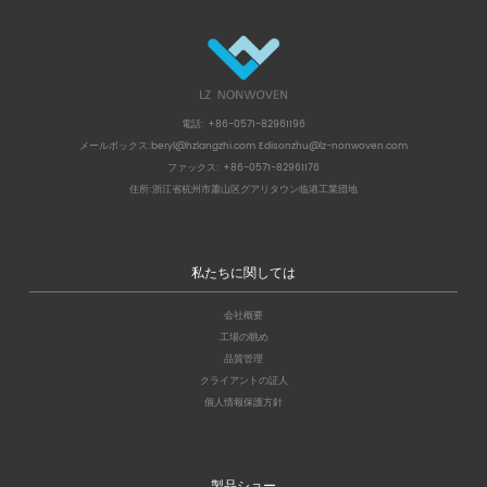
電話: +86-0571-82961196
メールボックス:
beryl@hzlangzhi.com
Edisonzhu@lz-nonwoven.com
ファックス: +86-0571-82961176
住所:浙江省杭州市蕭山区グアリタウン临港工業団地
私たちに関しては
会社概要
工場の眺め
品質管理
クライアントの証人
個人情報保護方針
製品ショー