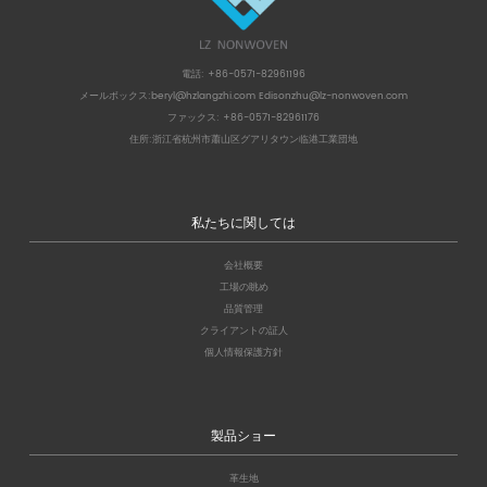
電話: +86-0571-82961196
メールボックス:
beryl@hzlangzhi.com
Edisonzhu@lz-nonwoven.com
ファックス: +86-0571-82961176
住所:浙江省杭州市蕭山区グアリタウン临港工業団地
私たちに関しては
会社概要
工場の眺め
品質管理
クライアントの証人
個人情報保護方針
製品ショー
革生地