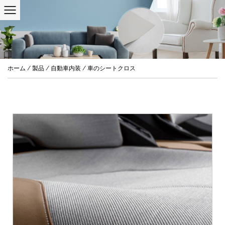
ホーム
/
製品
/
自動車内装
/
車のシートクロス